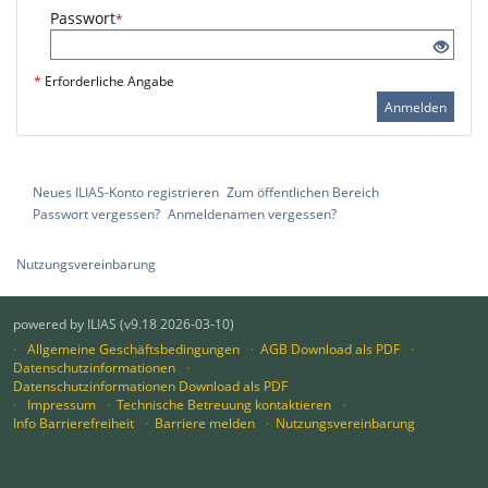
Passwort
*
*
Erforderliche Angabe
Anmelden
Neues ILIAS-Konto registrieren
Zum öffentlichen Bereich
Passwort vergessen?
Anmeldenamen vergessen?
Nutzungsvereinbarung
powered by ILIAS (v9.18 2026-03-10)
Allgemeine Geschäftsbedingungen
AGB Download als PDF
Datenschutzinformationen
Datenschutzinformationen Download als PDF
Impressum
Technische Betreuung kontaktieren
Info Barrierefreiheit
Barriere melden
Nutzungsvereinbarung