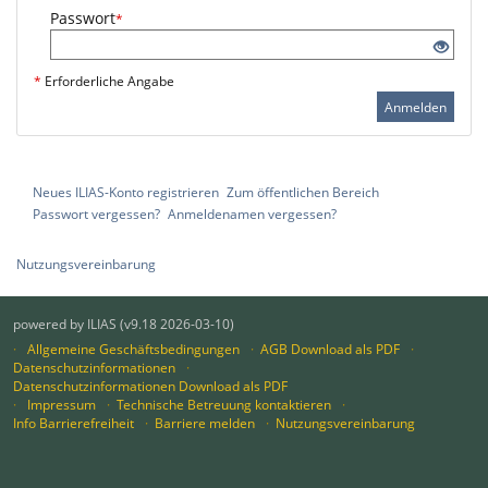
Passwort
*
*
Erforderliche Angabe
Anmelden
Neues ILIAS-Konto registrieren
Zum öffentlichen Bereich
Passwort vergessen?
Anmeldenamen vergessen?
Nutzungsvereinbarung
powered by ILIAS (v9.18 2026-03-10)
Allgemeine Geschäftsbedingungen
AGB Download als PDF
Datenschutzinformationen
Datenschutzinformationen Download als PDF
Impressum
Technische Betreuung kontaktieren
Info Barrierefreiheit
Barriere melden
Nutzungsvereinbarung