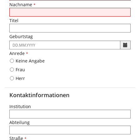
Nachname
*
Titel
Geburtstag
Es
ist
Anrede
*
folgendes
Keine Angabe
Eingabeformat
gefordert:
Frau
DD.MM.YYYY
Herr
Kontaktinformationen
Institution
Abteilung
Straße
*