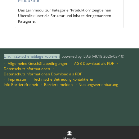
Produktion
Das Lernmodul zur Kategorie "Produktion" zeigt einen
Überblick über die Struktur und Inhalte der genannten
Kategorie.
Link in Zwischenablage kopieren
powered by ILIAS (v9.18 2026-03-10)
Allgemeine Geschäftsbedingungen
AGB Download als PDF
Datenschutzinformationen
Datenschutzinformationen Download als PDF
Impressum
Technische Betreuung kontaktieren
Info Barrierefreiheit
Barriere melden
Nutzungsvereinbarung
Magazin