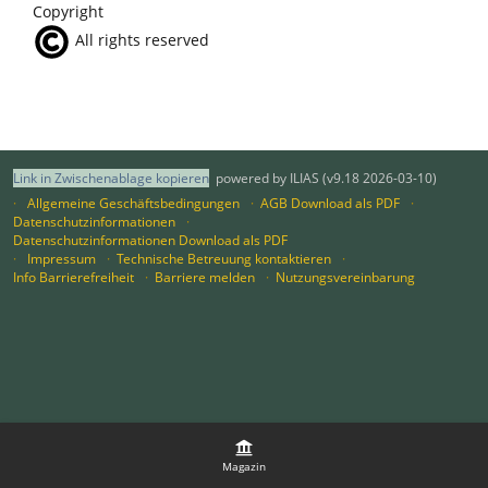
Copyright
All rights reserved
Link in Zwischenablage kopieren
powered by ILIAS (v9.18 2026-03-10)
Allgemeine Geschäftsbedingungen
AGB Download als PDF
Datenschutzinformationen
Datenschutzinformationen Download als PDF
Impressum
Technische Betreuung kontaktieren
Info Barrierefreiheit
Barriere melden
Nutzungsvereinbarung
Magazin