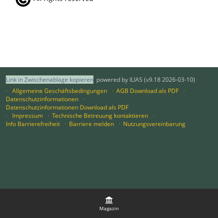
Link in Zwischenablage kopieren
powered by ILIAS (v9.18 2026-03-10)
Allgemeine Geschäftsbedingungen
AGB Download als PDF
Datenschutzinformationen
Datenschutzinformationen Download als PDF
Impressum
Technische Betreuung kontaktieren
Info Barrierefreiheit
Barriere melden
Nutzungsvereinbarung
Magazin